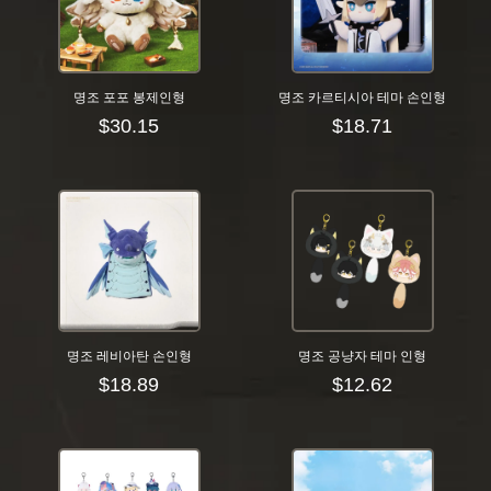
명조 포포 봉제인형
명조 카르티시아 테마 손인형
$
30.15
$
18.71
명조 레비아탄 손인형
명조 공냥자 테마 인형
$
18.89
$
12.62