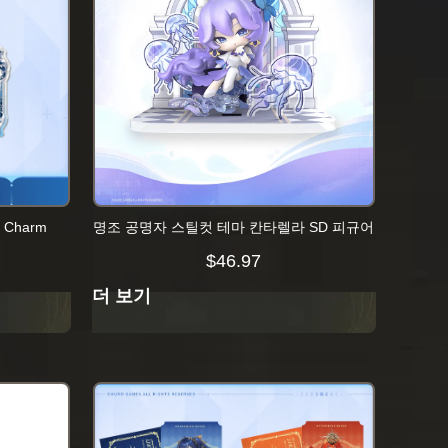
c Charm
명조 공명자 스틸컷 테마 칸타렐라 SD 피규어
$
46.97
더 보기