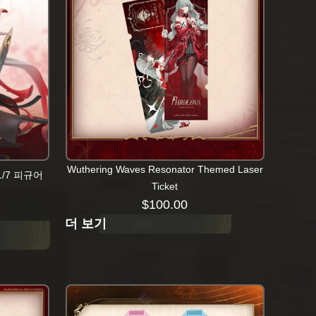
Wuthering Waves Resonator Themed Laser
 1/7 피규어
Ticket
$
100.00
더 보기