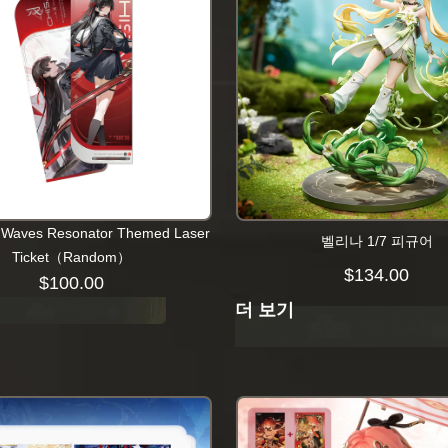
 Waves Resonator Themed Laser
벨리나 1/7 피규어
Ticket（Random）
$
134.00
$
100.00
더 보기