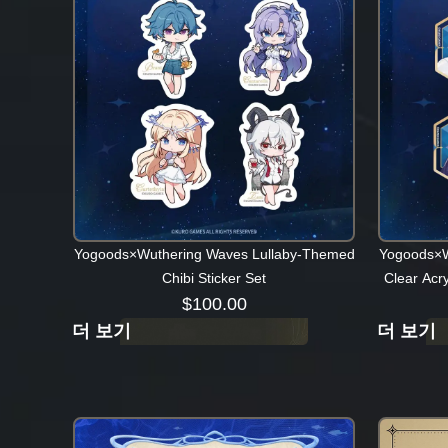
Yogoods×Wuthering Waves Lullaby-Themed
Yogoods×W
Chibi Sticker Set
Clear Ac
$
100.00
더 보기
더 보기