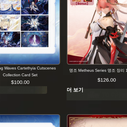
ng Waves Cartethyia Cutscenes
명조 Metheus Series 명조 장리
Collection Card Set
$
126.00
$
100.00
더 보기