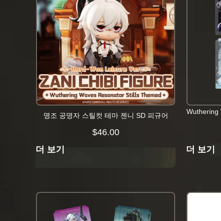
Wuthering
명조 공명자 스틸컷 테마 젠니 SD 피규어
$
46.00
더 보기
더 보기