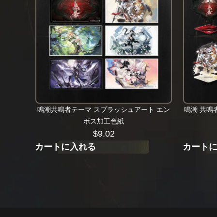
鳴潮共鳴者テーマ スプラッシュアート エン
鳴潮 共鳴
ボス加工色紙
$
9.02
カートに入れる
カート