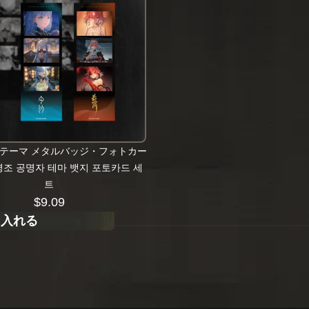
テーマ メタルバッジ・フォトカー
조 공명자 테마 뱃지 포토카드 세
트
$
9.09
に入れる