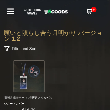
0
願いと照らし合う月明かり バージョ
ン 1.2
Filter and Sort
鳴潮共鳴者テーマ 相里要 メタルバッ
ジカードカバー
$
16.78